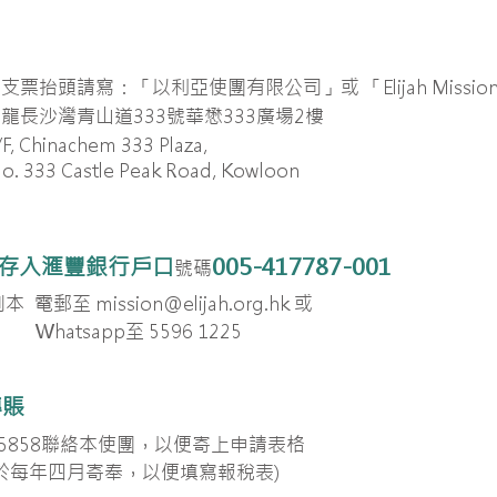
支票抬頭請寫：「以利亞使團有限公司」或 「Elijah Mission 
龍長沙灣青山道333號華懋333廣場2樓
/F, Chinachem 333 Plaza,
Castle Peak Road, Kowloon
存入滙豐銀行戶口
005-417787-001
號碼
副本 電郵至
mission@elijah.org.hk
或
Whatsapp至 5596 1225
轉賬
8 5858聯絡本使團，以便寄上申請表格
於每年四月寄奉，以便填寫報稅表)