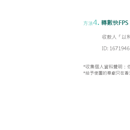
.
4
轉數快FPS
方法
收款人「以利亞使
ID: 167194
*收集個人資料聲明：
*給予使團的奉獻只在