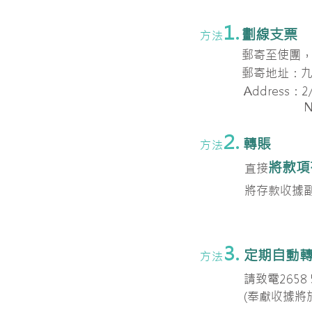
1.
劃線支票
​方法
郵寄
至使團
，
郵寄地址：
九
Address
：
2
No. 333 
2.
轉賬
方法
將款項
直接
將存款收據
3.
定期自動
方法
請致電265
(奉獻收據將