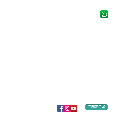
電話：(852)2658 5858
Whatsapp：5596 1225
電郵：
mission@elijah.org.hk
地址：九龍長沙灣青山道333號華懋
Address: 2/F, Chinachem 333 Pl
訂閱電子報