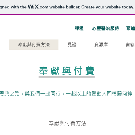
igned with the
.com
website builder. Create your website today.
課程
心靈醫治服侍
琴爐
工
奉獻與付費方法
見證
資源庫
書籍
​奉獻與付費
恩典之路，與我們一起同行，一起以主的愛勸人回轉歸向神
奉獻與付費方法