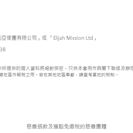
團有限公司」或 「Elijah Mission Ltd」
638
你所提供的個人資料將絕對保密，只供本會用作與閣下聯絡及辦
香港地區作報稅之用。若在其他地區奉獻，請查考當地的稅制。
慈善捐款及獲豁免繳稅的慈善團體