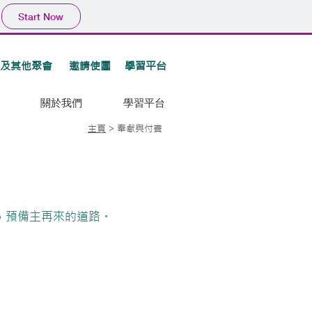
Start Now
訂閱電子報
及其他聚會
邀請使團
學習平台
關於我們
學習平台
​主頁
> 奉獻與付費
，預備主再來的道路。