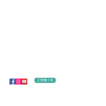
電郵：
mission@elijah.org.hk
地址：九龍長沙灣青山道333號華懋333廣場2樓 (港鐵長沙灣站
Address: 2/F, Chinachem 333 Plaza, No. 333 Castle Peak 
訂閱電子報